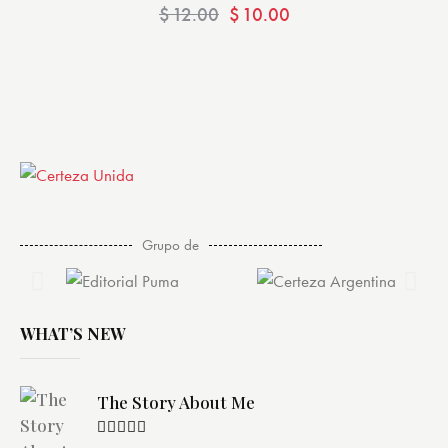
Valorad
$
12.00
$
10.00
o con
4.00
de 5
Grupo de
WHAT’S NEW
The Story About Me