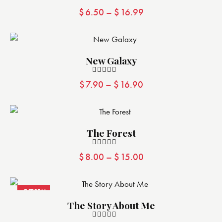
Valorado
$
6.50
–
$
16.99
con
5.00
de 5
New Galaxy
Valorado
$
7.90
–
$
16.90
con
5.00
de 5
The Forest
Valorad
$
8.00
–
$
15.00
o con
4.00
de 5
¡OFERTA!
The Story About Me