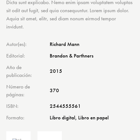
Dicta sunt explicabo. Nemo enim ipsam voluptatem voluptas
valoración
de un
sit odit aut fugit, sed quia consequuntur. Lorem ipsum dolor.
cliente
Aquia sit amet, elitr, sed diam nonum eirmod tempor
invidunt.
Autor(es)
Richard Mann
Editorial
Brandon & Parthners
Año de
2015
publicación
Número de
370
páginas
ISBN
2544555561
Formato
Libro digital, Libro en papel