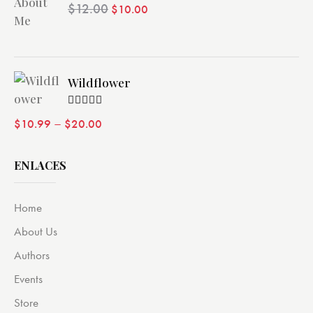
Valorado
$
12.00
$
10.00
con
4.00
de 5
Wildflower
Valorado
–
$
10.99
$
20.00
con
4.00
de 5
ENLACES
Home
About Us
Authors
Events
Store