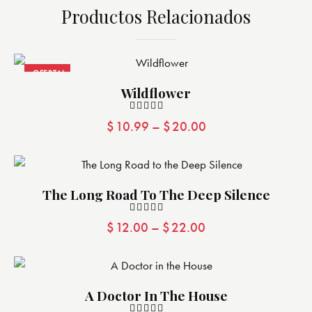
Productos Relacionados
¡OFERTA!
Wildflower
Valorad
$
10.99
–
$
20.00
o con
4.00
de 5
The Long Road To The Deep Silence
Valorad
$
12.00
–
$
22.00
o con
4.00
de 5
A Doctor In The House