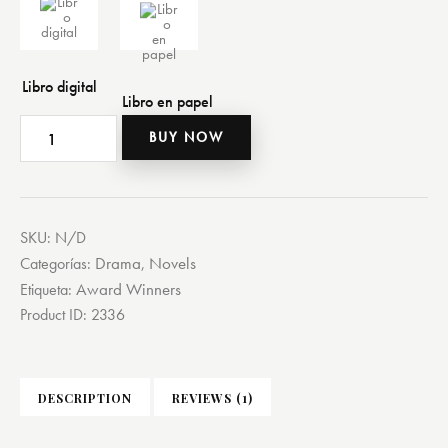
BUY NOW
SKU:
N/D
Drama
Novels
Categorías:
,
Award Winners
Etiqueta:
Product ID:
2336
DESCRIPTION
REVIEWS (1)