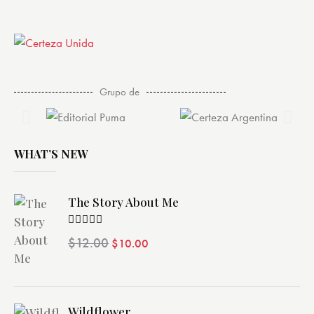
Grupo de
WHAT’S NEW
The Story About Me
Valorado
$
12.00
$
10.00
con
4.00
de 5
Wildflower