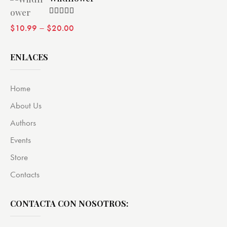
Valorado
–
$
10.99
$
20.00
con
4.00
de 5
ENLACES
Home
About Us
Authors
Events
Store
Contacts
CONTACTA CON NOSOTROS: