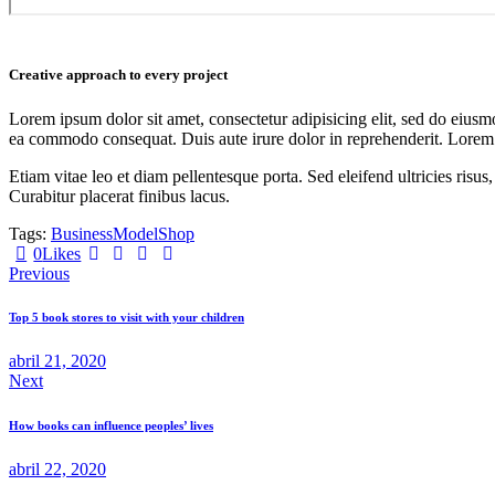
Creative approach to every project
Lorem ipsum dolor sit amet, consectetur adipisicing elit, sed do eiusm
ea commodo consequat. Duis aute irure dolor in reprehenderit. Lorem i
Etiam vitae leo et diam pellentesque porta. Sed eleifend ultricies ri
Curabitur placerat finibus lacus.
Tags:
Business
Model
Shop
0
Likes
Navegación
Previous
de
Top 5 book stores to visit with your children
entradas
abril 21, 2020
Next
How books can influence peoples’ lives
abril 22, 2020