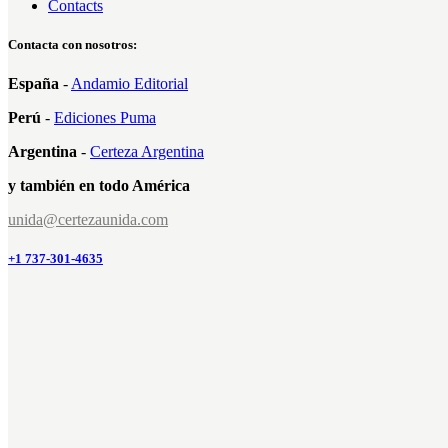
Contacts
Contacta con nosotros:
España
-
Andamio Editorial
Perú
-
Ediciones Puma
Argentina
-
Certeza Argentina
y también en todo América
unida@certezaunida.com
+1 737-301-4635