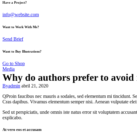
Have a Project?
info@website.com
Want to Work With Me?
Send Brief
Want to Buy Illustrations?
Go to Shop
Media
Why do authors prefer to avoid
By
admin
abril 21, 2020
Q
Proin faucibus nec mauris a sodales, sed elementum mi tincidunt. Sed
Cras dapibus. Vivamus elementum semper nisi. Aenean vulputate eleifend
Sed ut perspiciatis, unde omnis iste natus error sit voluptatem accusan
explicabo.
At vero eos et accusam