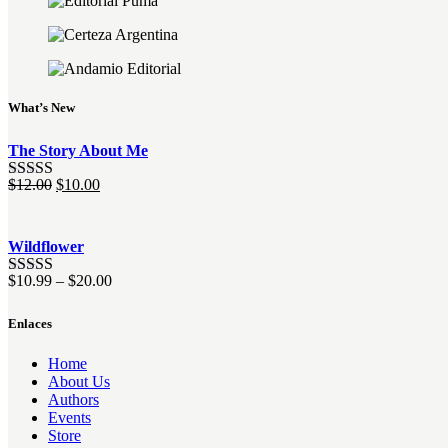
What’s New
The Story About Me
El
El
$
12.00
$
10.00
Valorado
precio
precio
con
4.00
original
actual
de 5
era:
es:
Wildflower
$12.00.
$10.00.
$
10.99
–
$
20.00
Valorado
con
4.00
de 5
Enlaces
Home
About Us
Authors
Events
Store