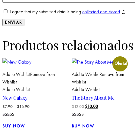
I agree that my submitted data is being
collected and stored
.
*
Productos relacionados
¡Oferta!
Add to Wishlist
Remove from
Add to Wishlist
Remove from
Wishlist
Wishlist
Add to Wishlist
Add to Wishlist
New Galaxy
The Story About Me
El
El
$
7.90
–
$
16.90
$
12.00
$
10.00
precio
precio
Valorado con
Valorado
original
actual
Este
5.00
con
BUY NOW
BUY NOW
de 5
4.00
era:
es:
producto
de 5