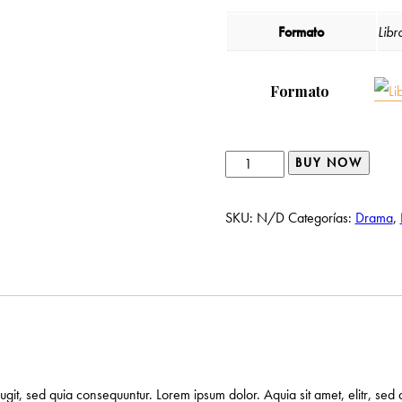
Formato
Libr
Formato
Lonely
BUY NOW
Man
in
SKU:
N/D
Categorías:
Drama
,
White
Hat
cantidad
fugit, sed quia consequuntur. Lorem ipsum dolor. Aquia sit amet, elitr, 