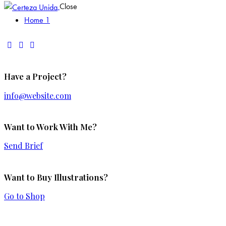
Close
Home 1
Have a Project?
info@website.com
Want to Work With Me?
Send Brief
Want to Buy Illustrations?
Go to Shop
Add to Wishlist
Remove from Wishlist