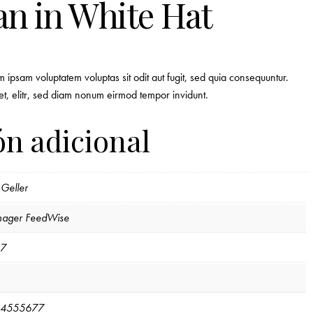
n in White Hat
ipsam voluptatem voluptas sit odit aut fugit, sed quia consequuntur.
et, elitr, sed diam nonum eirmod tempor invidunt.
n adicional
 Geller
ager FeedWise
7
4555677