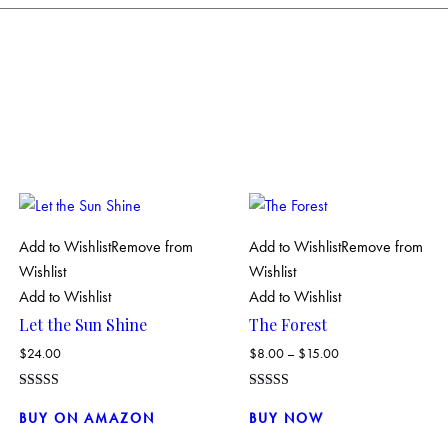
Add to Wishlist
Remove from
Add to Wishlist
Remove from
Wishlist
Wishlist
Add to Wishlist
Add to Wishlist
Let the Sun Shine
The Forest
$
24.00
$
8.00
–
$
15.00
Valorado con
Valorado
Este
5.00
con
BUY ON AMAZON
BUY NOW
de 5
4.00
producto
de 5