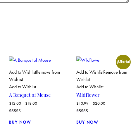
¡Oferta!
Add to Wishlist
Remove from
Add to Wishlist
Remove from
Wishlist
Wishlist
Add to Wishlist
Add to Wishlist
A Banquet of Mouse
Wildflower
$
12.00
–
$
18.00
$
10.99
–
$
20.00
Valorado con
Valorado
Este
Este
5.00
con
BUY NOW
BUY NOW
de 5
4.00
producto
producto
de 5