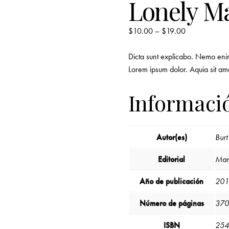
Lonely Ma
$
10.00
–
$
19.00
Dicta sunt explicabo. Nemo enim 
Lorem ipsum dolor. Aquia sit am
Informació
Autor(es)
Burt
Editorial
Man
Año de publicación
201
Número de páginas
370
ISBN
254