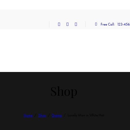
Free Call:
123-456
Shop
Home
Shop
Drama
Lonely Man in White Hat