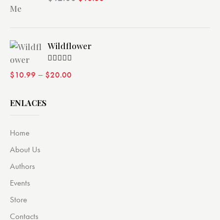
de 5
Wildflower
Valorado
–
$
10.99
$
20.00
con
4.00
de 5
ENLACES
Home
About Us
Authors
Events
Store
Contacts