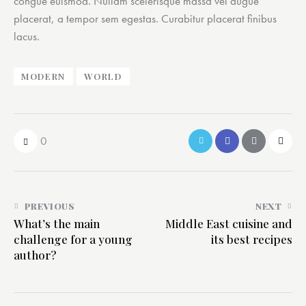
congue euismod. Nullam scelerisque massa vel augue
placerat, a tempor sem egestas. Curabitur placerat finibus
lacus.
MODERN
WORLD
0
PREVIOUS
NEXT
What’s the main
Middle East cuisine and
challenge for a young
its best recipes
author?