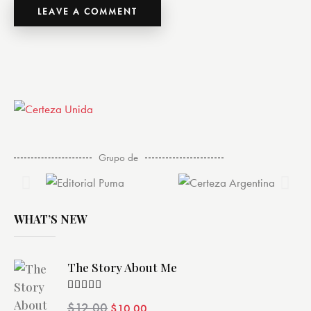
Grupo de
WHAT’S NEW
The Story About Me
Valorado
$
12.00
$
10.00
con
4.00