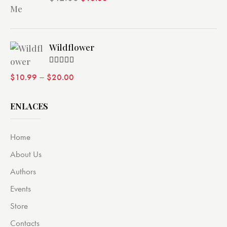
de 5
Wildflower
Valorado
–
$
10.99
$
20.00
con
4.00
de 5
ENLACES
Home
About Us
Authors
Events
Store
Contacts