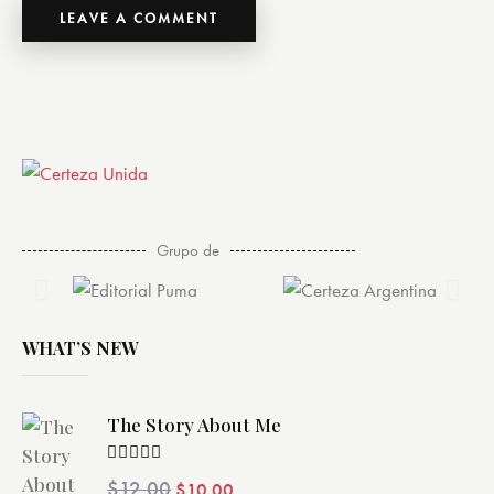
Grupo de
WHAT’S NEW
The Story About Me
Valorado
$
12.00
$
10.00
con
4.00