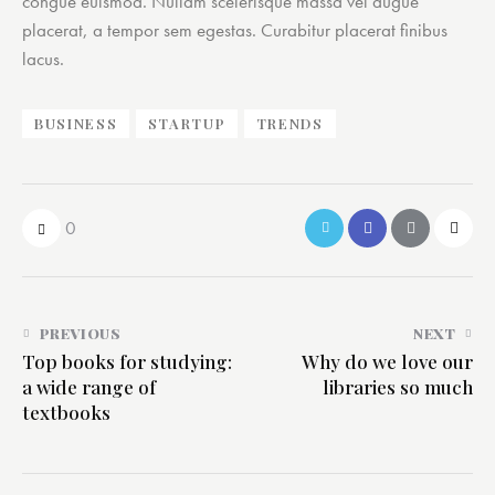
congue euismod. Nullam scelerisque massa vel augue
placerat, a tempor sem egestas. Curabitur placerat finibus
lacus.
BUSINESS
STARTUP
TRENDS
0
PREVIOUS
NEXT
Top books for studying:
Why do we love our
a wide range of
libraries so much
textbooks