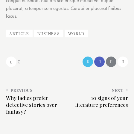
congue euismod. Nullam scelerisque massa vel augue
placerat, a tempor sem egestas. Curabitur placerat finibus
lacus.
ARTICLE
BUSINESS
WORLD
0
PREVIOUS
NEXT
Why ladies prefer
10 signs of your
detective stories over
literature preferences
fantasy?