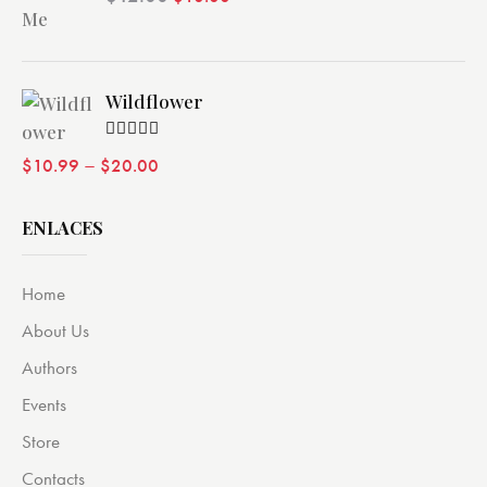
de 5
Wildflower
Valorado
–
$
10.99
$
20.00
con
4.00
de 5
ENLACES
Home
About Us
Authors
Events
Store
Contacts