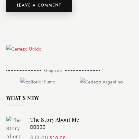
Grupo de
WHAT’S NEW
The Story About Me
Valorado
$
12.00
$
10.00
con
4.00