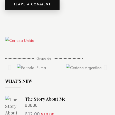
Grupo de
WHAT’S NEW
The Story About Me
Valorado
$
12.00
$
10.00
con
4.00