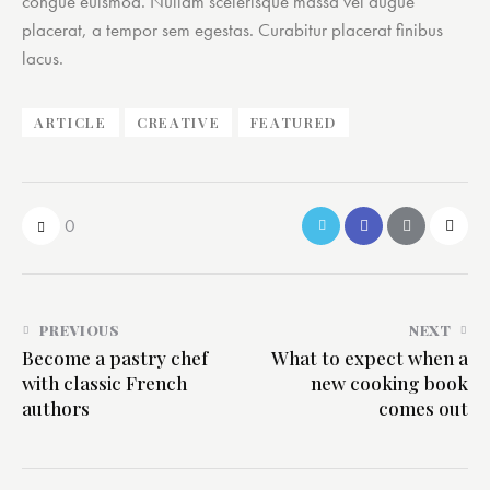
congue euismod. Nullam scelerisque massa vel augue
placerat, a tempor sem egestas. Curabitur placerat finibus
lacus.
ARTICLE
CREATIVE
FEATURED
0
PREVIOUS
NEXT
Become a pastry chef
What to expect when a
with classic French
new cooking book
authors
comes out