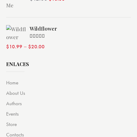
de 5
Wildflower
Valorado
–
$
10.99
$
20.00
con
4.00
de 5
ENLACES
Home
About Us
Authors
Events
Store
Contacts