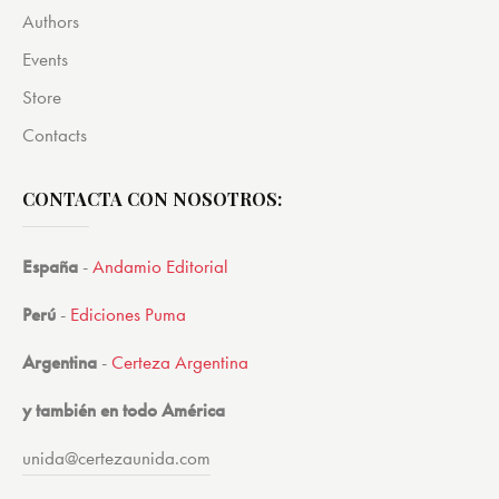
Authors
Events
Store
Contacts
CONTACTA CON NOSOTROS:
España
-
Andamio Editorial
Perú
-
Ediciones Puma
Argentina
-
Certeza Argentina
y también en todo América
unida@certezaunida.com