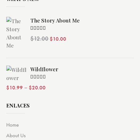
The Story About Me
Valorado
$
12.00
$
10.00
con
4.00
de 5
Wildflower
Valorado
–
$
10.99
$
20.00
con
4.00
de 5
ENLACES
Home
About Us