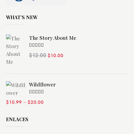
WHAT’S NEW
The Story About Me
Valorado
$
12.00
$
10.00
con
4.00
de 5
Wildflower
Valorado
–
$
10.99
$
20.00
con
4.00
de 5
ENLACES