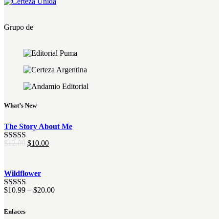
Grupo de
What’s New
The Story About Me
El
El
$
12.00
$
10.00
Valorado
precio
precio
con
4.00
original
actual
de 5
era:
es:
Wildflower
$12.00.
$10.00.
$
10.99
–
$
20.00
Valorado
con
4.00
de 5
Enlaces