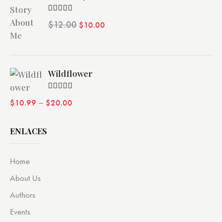
Valorado
$
12.00
$
10.00
con
4.00
de 5
Wildflower
Valorado
–
$
10.99
$
20.00
con
4.00
de 5
ENLACES
Home
About Us
Authors
Events