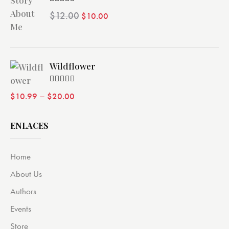
Valorado
$
12.00
$
10.00
con
4.00
de 5
Wildflower
Valorado
–
$
10.99
$
20.00
con
4.00
de 5
ENLACES
Home
About Us
Authors
Events
Store