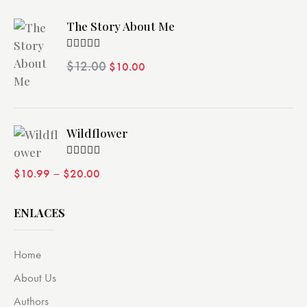
The Story About Me
Valorado
$
12.00
$
10.00
con
4.00
de 5
Wildflower
Valorado
–
$
10.99
$
20.00
con
4.00
de 5
ENLACES
Home
About Us
Authors