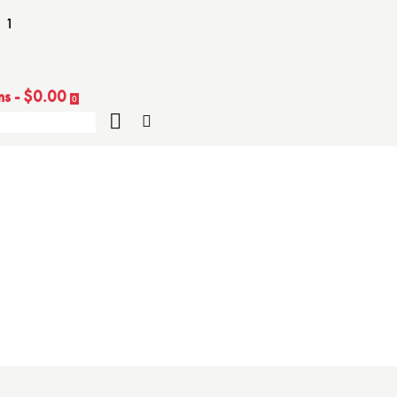
 1
ms
-
$0.00
0