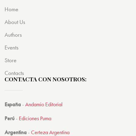
o con
4.00
Home
de 5
About Us
Authors
Events
Store
Contacts
CONTACTA CON NOSOTROS:
España
-
Andamio Editorial
Perú
-
Ediciones Puma
Argentina
-
Certeza Argentina