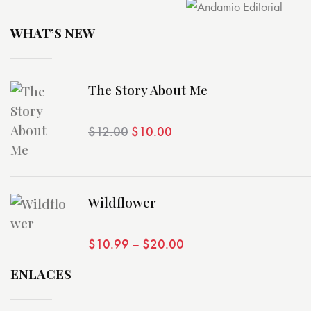
WHAT’S NEW
The Story About Me
$
12.00
El precio original era: $12.00.
$
10.00
El precio actual es: $10.00
Valorad
Wildflower
o con
4.00
de 5
$
10.99
–
$
20.00
ENLACES
Valorad