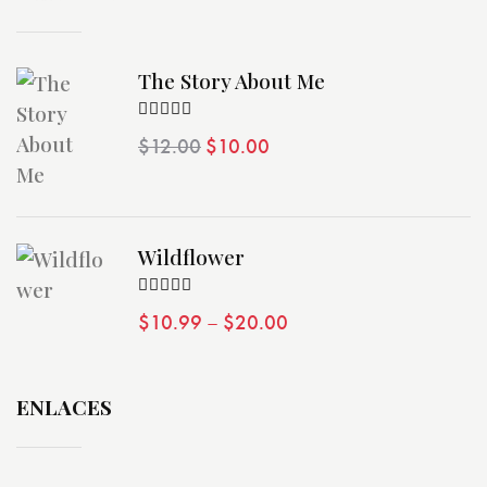
d
e
The Story About Me
E
Valorado
$
12.00
$
10.00
con
4.00
de 5
v
e
Wildflower
n
Valorado
$
10.99
–
$
20.00
con
4.00
t
de 5
o
ENLACES
s