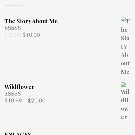
The Story About Me
$
12.00
$
10.00
Valorado
con
4.00
de 5
Wildflower
$
10.99
–
$
20.00
Valorado
con
4.00
de 5
ENLACES