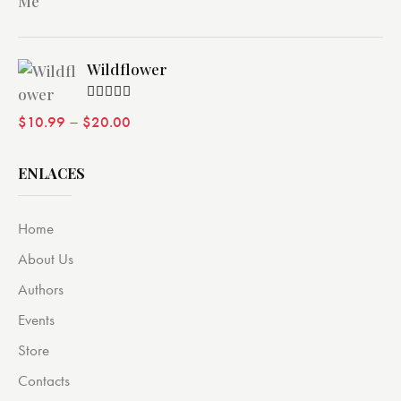
Wildflower
Valorado
–
$
10.99
$
20.00
con
4.00
de 5
ENLACES
Home
About Us
Authors
Events
Store
Contacts