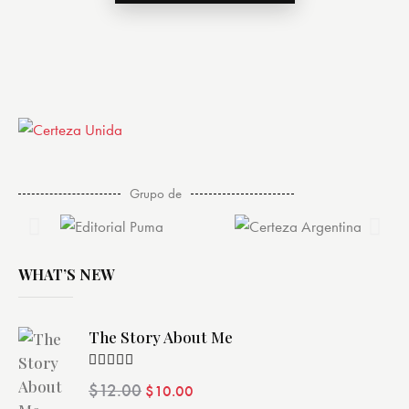
Grupo de
WHAT’S NEW
The Story About Me
Valorado
$
12.00
$
10.00
con
4.00
de 5