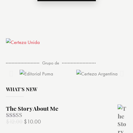
Grupo de
WHAT’S NEW
The Story About Me
$
12.00
$
10.00
Valorado
con
4.00