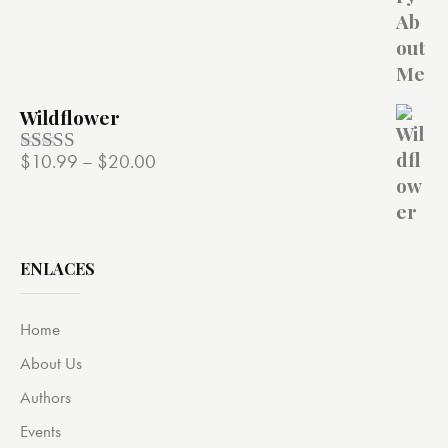
de 5
Wildflower
$
10.99
–
$
20.00
Valorado
con
4.00
de 5
ENLACES
Home
About Us
Authors
Events