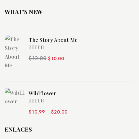
WHAT’S NEW
The Story About Me
Valorado
$
12.00
$
10.00
con
4.00
de 5
Wildflower
Valorado
–
$
10.99
$
20.00
con
4.00
de 5
ENLACES