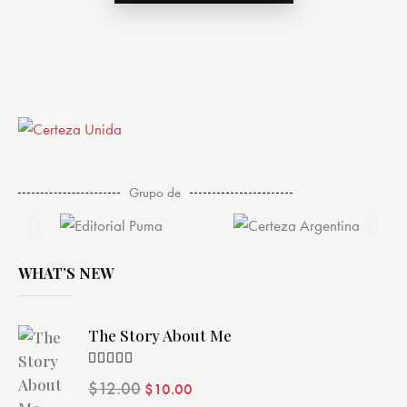
Grupo de
WHAT’S NEW
The Story About Me
Valorado
$
12.00
$
10.00
con
4.00
de 5