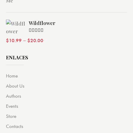
Wildflower
Valorado
–
$
10.99
$
20.00
con
4.00
de 5
ENLACES
Home
About Us
Authors
Events
Store
Contacts