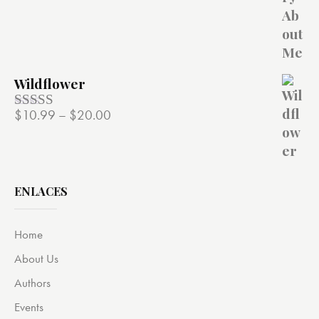
de 5
Wildflower
$
10.99
–
$
20.00
Valorado
con
4.00
de 5
ENLACES
Home
About Us
Authors
Events