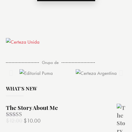
Grupo de
WHAT’S NEW
The Story About Me
$
12.00
$
10.00
Valorado
con
4.00