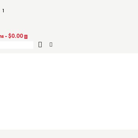
 1
ms
-
$0.00
0