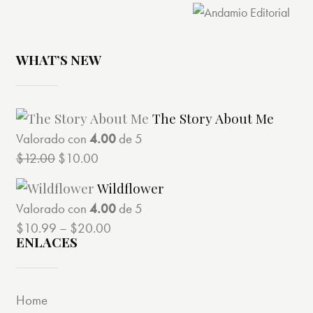
WHAT’S NEW
The Story About Me
Valorado con
4.00
de 5
$
12.00
El
$
10.00
El
precio
precio
Wildflower
original
actual
Valorado con
4.00
de 5
era:
es:
$
10.99
–
$
20.00
$12.00.
$10.00.
ENLACES
Home