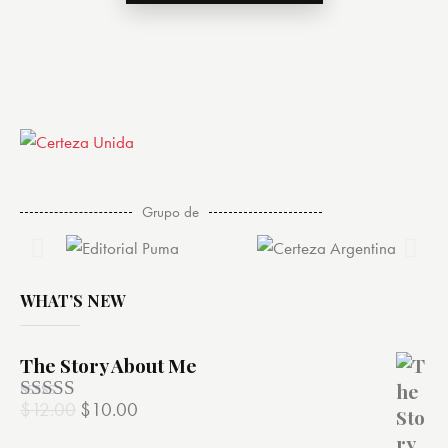
Grupo de
WHAT’S NEW
The Story About Me
$
12.00
$
10.00
Valorado
con
4.00