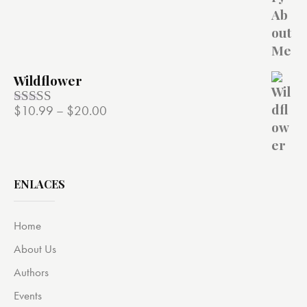
de 5
Wildflower
$
10.99
–
$
20.00
Valorado
con
4.00
de 5
ENLACES
Home
About Us
Authors
Events