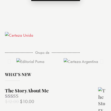
Grupo de
WHAT’S NEW
The Story About Me
$
12.00
$
10.00
Valorado
con
4.00