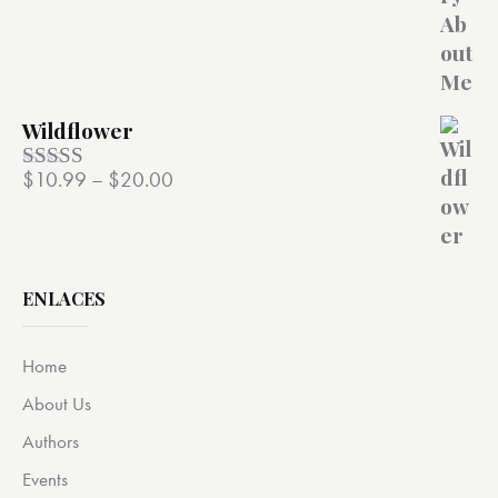
de 5
Wildflower
$
10.99
–
$
20.00
Valorado
con
4.00
de 5
ENLACES
Home
About Us
Authors
Events