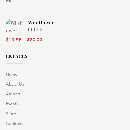
Wildflower
Valorado
–
$
10.99
$
20.00
con
4.00
de 5
ENLACES
Home
About Us
Authors
Events
Store
Contacts