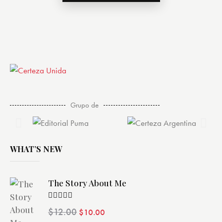
Grupo de
WHAT’S NEW
The Story About Me
Valorado
$
12.00
$
10.00
con
4.00
de 5