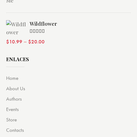
Wildflower
Valorado
–
$
10.99
$
20.00
con
4.00
de 5
ENLACES
Home
About Us
Authors
Events
Store
Contacts