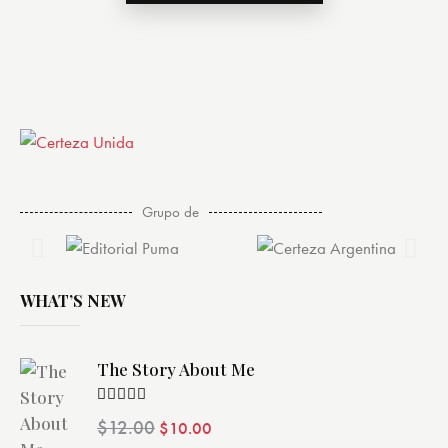
Grupo de
WHAT’S NEW
The Story About Me
Valorado
$
12.00
$
10.00
con
4.00
de 5