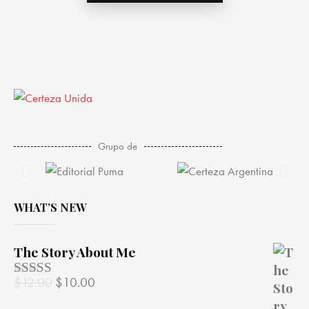
Grupo de
WHAT’S NEW
The Story About Me
$
12.00
$
10.00
Valorado
con
4.00