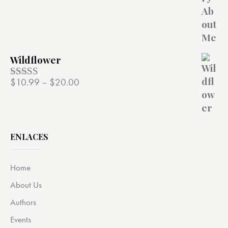
de 5
Wildflower
$
10.99
–
$
20.00
Valorado
con
4.00
de 5
ENLACES
Home
About Us
Authors
Events